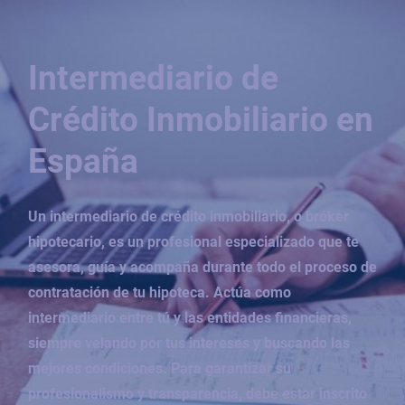
Intermediario de
Crédito Inmobiliario en
España
Un intermediario de crédito inmobiliario, o bróker
hipotecario, es un profesional especializado que te
asesora, guía y acompaña durante todo el proceso de
contratación de tu hipoteca. Actúa como
intermediario entre tú y las entidades financieras,
siempre velando por tus intereses y buscando las
mejores condiciones. Para garantizar su
profesionalismo y transparencia, debe estar inscrito