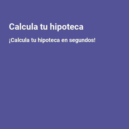
Calcula tu hipoteca
¡Calcula tu hipoteca en segundos!
Skip
the
following
map